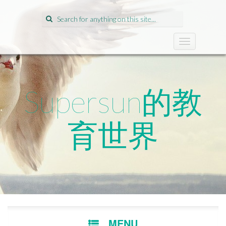
Search
for:
T
o
g
g
l
Supersun的教
e
n
a
育世界
v
i
g
a
t
i
o
n
SKIP
MENU