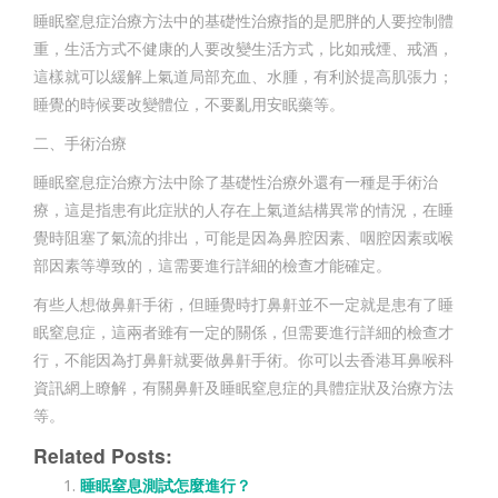
睡眠窒息症治療方法中的基礎性治療指的是肥胖的人要控制體
重，生活方式不健康的人要改變生活方式，比如戒煙、戒酒，
這樣就可以緩解上氣道局部充血、水腫，有利於提高肌張力；
睡覺的時候要改變體位，不要亂用安眠藥等。
二、手術治療
睡眠窒息症治療方法中除了基礎性治療外還有一種是手術治
療，這是指患有此症狀的人存在上氣道結構異常的情況，在睡
覺時阻塞了氣流的排出，可能是因為鼻腔因素、咽腔因素或喉
部因素等導致的，這需要進行詳細的檢查才能確定。
有些人想做鼻鼾手術，但睡覺時打鼻鼾並不一定就是患有了睡
眠窒息症，這兩者雖有一定的關係，但需要進行詳細的檢查才
行，不能因為打鼻鼾就要做鼻鼾手術。你可以去香港耳鼻喉科
資訊網上瞭解，有關鼻鼾及睡眠窒息症的具體症狀及治療方法
等。
Related Posts:
睡眠窒息測試怎麼進行？