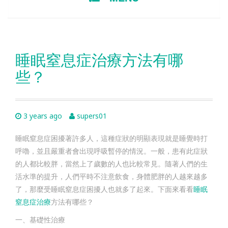
TO
CONTENT
睡眠窒息症治療方法有哪
些？
3 years ago
supers01
睡眠窒息症困擾著許多人，這種症狀的明顯表現就是睡覺時打
呼嚕，並且嚴重者會出現呼吸暫停的情況。一般，患有此症狀
的人都比較胖，當然上了歲數的人也比較常見。隨著人們的生
活水準的提升，人們平時不注意飲食，身體肥胖的人越來越多
了，那麼受睡眠窒息症困擾人也就多了起來。下面來看看
睡眠
窒息症治療
方法有哪些？
一、基礎性治療