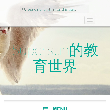
Search
for:
T
o
g
g
l
Supersun的教
e
n
a
育世界
v
i
g
a
t
i
o
n
SKIP
MENU