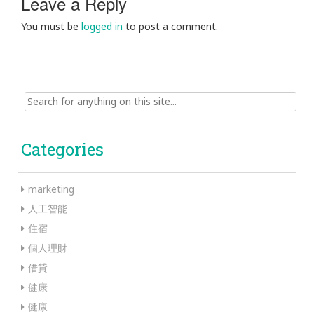
Leave a Reply
You must be
logged in
to post a comment.
Search
for:
Categories
marketing
人工智能
住宿
個人理財
借貸
健康
健康