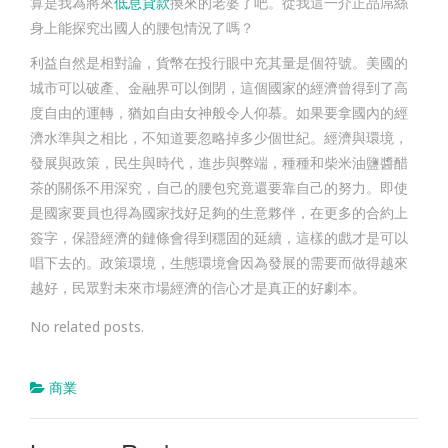
算是我為將來
低息貸款
換來的老婆了吧。從我這一介正品屌絲
身上能探究出國人的腰包情況了嗎？
利益自然是相對論，貨幣在投行眼中充其量是個符號。美國的
城市可以破產、金融界可以倒閉，這個國家的經濟曾得到了高
度自由的運轉，猶如自由女神般令人仰慕。如果要拿國內的經
濟水準與之相比，不知道要忽略掉多少個世紀。經濟與環境，
發展與政策，民生與時代，進步與弊端，種種和柴米油鹽醬醋
茶的關係不用深究，自己的腰包究竟還要靠自己的努力。即使
是國家要員也得為國家找好足夠的生意夥伴，在更多的合約上
簽字，保證經濟的鏈條會得到穩固的延續，這樣的戲才是可以
唱下去的。政策環境，生態環境會因為發展的需要而做得越來
越好，民眾對未來市場經濟的信心才是真正的好劇本。
No related posts.
商業