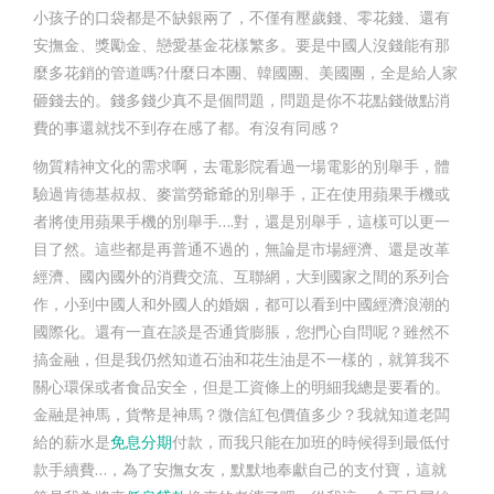
小孩子的口袋都是不缺銀兩了，不僅有壓歲錢、零花錢、還有
安撫金、獎勵金、戀愛基金花樣繁多。要是中國人沒錢能有那
麼多花銷的管道嗎?什麼日本團、韓國團、美國團，全是給人家
砸錢去的。錢多錢少真不是個問題，問題是你不花點錢做點消
費的事還就找不到存在感了都。有沒有同感？
物質精神文化的需求啊，去電影院看過一場電影的別舉手，體
驗過肯德基叔叔、麥當勞爺爺的別舉手，正在使用蘋果手機或
者將使用蘋果手機的別舉手….對，還是別舉手，這樣可以更一
目了然。這些都是再普通不過的，無論是市場經濟、還是改革
經濟、國內國外的消費交流、互聯網，大到國家之間的系列合
作，小到中國人和外國人的婚姻，都可以看到中國經濟浪潮的
國際化。還有一直在談是否通貨膨脹，您捫心自問呢？雖然不
搞金融，但是我仍然知道石油和花生油是不一樣的，就算我不
關心環保或者食品安全，但是工資條上的明細我總是要看的。
金融是神馬，貨幣是神馬？微信紅包價值多少？我就知道老闆
給的薪水是
免息分期
付款，而我只能在加班的時候得到最低付
款手續費…，為了安撫女友，默默地奉獻自己的支付寶，這就