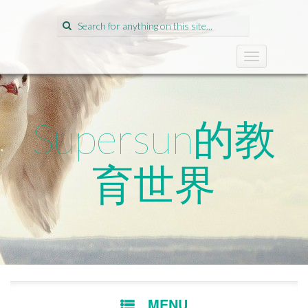
Search
for:
T
o
g
g
l
Supersun的教
e
n
a
育世界
v
i
g
a
t
i
o
n
SKIP
MENU