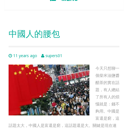
TO
CONTENT
中國人的腰包
11 years ago
supers01
今天只想聊一
個柴米油鹽醬
醋茶的實在話
題，有人總結
了所有人的煩
惱就是：錢不
夠用。中國是
富還是窮，這
話題太大，中國人是富還是窮，這話題還是大。關鍵是現在連