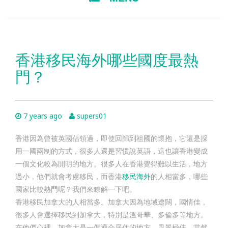
TO
CONTENT
香港移民海外哪些國度最熱
門？
7 years ago
supers01
香港因為曾被英國佔領過，即使回歸到祖國的懷抱，它還是採
用一國兩制的方式，很多人還是習慣說英語，這也讓香港變成
一個文化較為開明的地方。很多人在香港覺得難以生活，地方
過小，他們就會考慮移民，而香港
移民海外
的人相當多，哪些
國家比較熱門呢？我們來瞭解一下吧。
香港移民加拿大的人相當多。加拿大因為地域遼闊，國情佳，
很多人會選擇移民到加拿大，特別是溫哥華、多倫多等地方。
在他們心裡，加拿大是一個適合居住的地方，風景極佳。當然