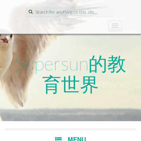
Search
for:
T
o
g
g
l
Supersun的教
e
n
a
育世界
v
i
g
a
t
i
o
n
SKIP
MENU