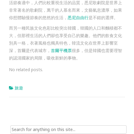
活節奏適中，人們比較重視生活的品質，悉尼歌劇院是世界上
非常著名的歌劇院，萬千的人慕名而來，文藝氣息濃厚，如果
你想體驗慢節奏的悠然的生活，
悉尼自由行
是不錯的選擇。
而另一種民族文化色彩比較突出韓國，韓國的人口和麵積都不
大，但那裡生活的人們卻也享受自己的樂趣。他們的飲食文化
別具一格，衣著風格也獨具特色，韓流文化在世界上影響至
深，首爾是代表城市，
首爾平機票
很多，但是韓國也需要理智
的認清國家的局限，吸收新鮮的事物。
No related posts.
旅遊
Search
for: