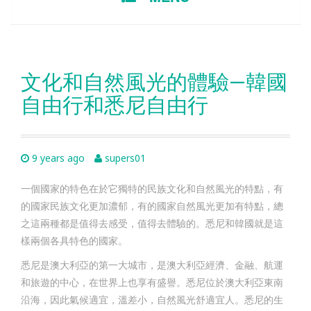
TO
CONTENT
文化和自然風光的體驗—韓國
自由行和悉尼自由行
9 years ago
supers01
一個國家的特色在於它獨特的民族文化和自然風光的特點，有
的國家民族文化更加濃郁，有的國家自然風光更加有特點，總
之這兩種都是值得去感受，值得去體驗的。悉尼和韓國就是這
樣兩個各具特色的國家。
悉尼是澳大利亞的第一大城市，是澳大利亞經濟、金融、航運
和旅遊的中心，在世界上也享有盛譽。悉尼位於澳大利亞東南
沿海，因此氣候適宜，溫差小，自然風光舒適宜人。悉尼的生