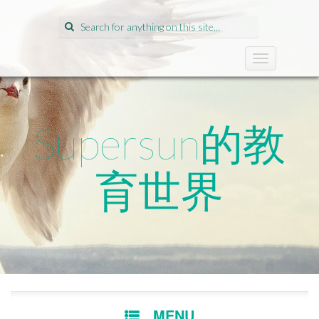
Search
for:
T
o
g
g
l
Supersun的教
e
n
a
育世界
v
i
g
a
t
i
o
n
SKIP
MENU