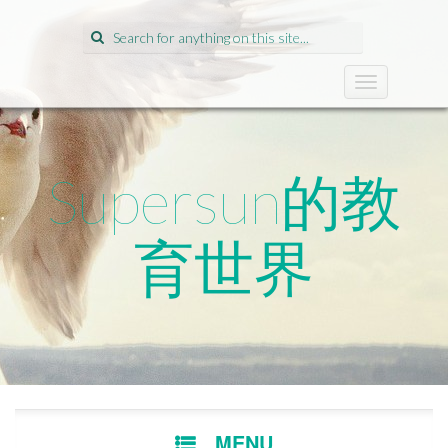
Search
for:
T
o
g
g
l
Supersun的教
e
n
a
育世界
v
i
g
a
t
i
o
n
SKIP
MENU