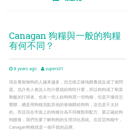
TO
CONTENT
Canagan 狗糧與一般的狗糧
有何不同？
8 years ago
supers01
現在養寵物狗的人越來越多，但怎樣正確地餵養就反成了個問
題。也許有人會說人吃什麼就給狗吃什麼，所以狗狗成了剩菜
剩飯的打掃者。也有一些人給狗狗買一些狗糧，但是不懂得怎
麼餵，總是用狗糧混點其他的食物餵給狗狗，這也是不太好
的。而且現在市面上的狗糧分為不同種類和配方。要正確給狗
狗餵食，我們先要了解狗狗的生理消化系統。在芸芸狗糧中，
C
anagan狗糧
就是一個不錯的品牌。