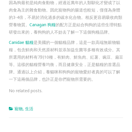
因為狗最初是純肉食動物，經過近萬年的人類馴化才變成了以
肉食為主的雜食動物。因此寵物狗的腸道也較短，僅僅為身體
的3-4倍，不易於消化過多的碳水化合物。相反更容易吸收肉類
營養物質。
Canagan 狗糧
的配方正是結合狗狗的這些生理特點
研發出來的，養狗狗的人不妨去了解一下這個狗糧品牌。
Canidae 貓糧
是美國的一個貓糧品牌，這是一款高端無穀物貓
糧，包含鮮肉和天然原材料並添加益生菌等多種有效成分。其
所選用的材料有7到10種，有鮮肉、鮮魚肉、紅薯、豌豆、扁豆
等。這樣的貓糧營養均衡，而且健康安全，正是貓糧的首選品
牌。通過以上介紹，養貓咪和狗狗的寵物愛好者真的可以了解
一下這兩個品牌，也許正是你們寵物所需要的。
No related posts.
寵物
,
生活