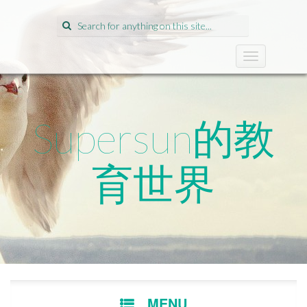
Search
for:
T
o
g
g
l
Supersun的教
e
n
a
育世界
v
i
g
a
t
i
o
n
SKIP
MENU