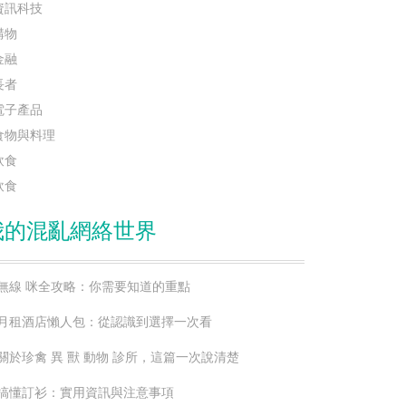
資訊科技
購物
金融
長者
電子產品
食物與料理
飲食
飲食
我的混亂網絡世界
無線 咪全攻略：你需要知道的重點
月租酒店懶人包：從認識到選擇一次看
關於珍禽 異 獸 動物 診所，這篇一次說清楚
搞懂訂衫：實用資訊與注意事項