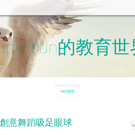
upersun的教育
SKIP
HOME
TO
CONTENT
創意舞蹈吸足眼球
Sear
for: