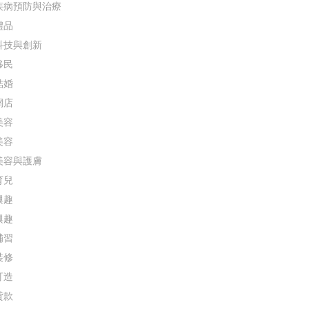
疾病預防與治療
禮品
科技與創新
移民
結婚
網店
美容
美容
美容與護膚
育兒
興趣
興趣
補習
裝修
訂造
貸款