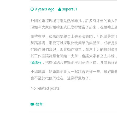
8 years ago
supers01
外國的婚禮現場可謂是熱鬧非凡，許多有才藝的新人
現如今大家的婚禮形式已變得豐富了起來，在婚禮上
婚禮在即，如果想要親自上去表演舞蹈，可以試著當
舞蹈基礎，那麼可以採取比較簡單的集體舞，或者是
伴郎伴娘們參與，因此動作簡單，創意十足的舞蹈會
找工作室讓舞蹈老師編一支舞，也讓大家有空去排練
伽課程
，把瑜伽結合在舞蹈里創意也不錯。具體應該
小編建議，結婚舞蹈多人一起跳會更好一些。最好能
也不至於把他們拉在一邊顯得尷尬了。
No related posts.
教育