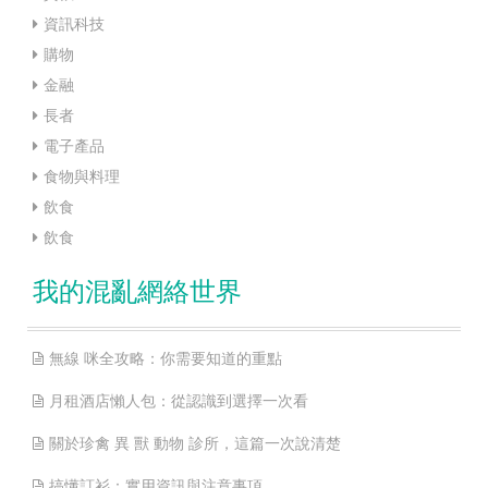
資訊科技
購物
金融
長者
電子產品
食物與料理
飲食
飲食
我的混亂網絡世界
無線 咪全攻略：你需要知道的重點
月租酒店懶人包：從認識到選擇一次看
關於珍禽 異 獸 動物 診所，這篇一次說清楚
搞懂訂衫：實用資訊與注意事項