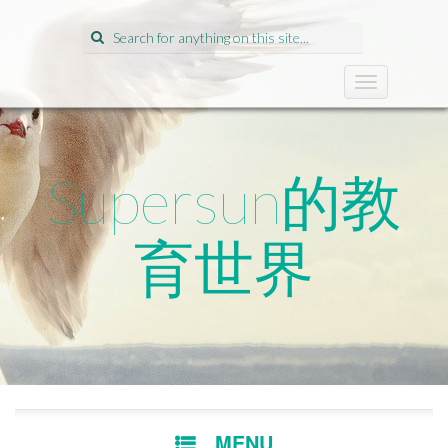
Search
for:
T
o
g
g
l
Supersun的教
e
n
a
育世界
v
i
g
a
t
i
o
n
SKIP
MENU