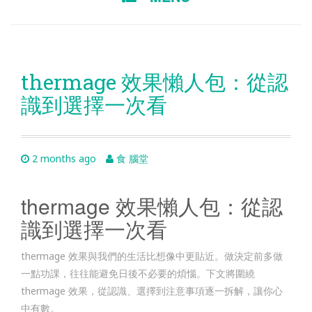
TO
CONTENT
thermage 效果懶人包：從認
識到選擇一次看
2 months ago
食 腦堂
thermage 效果懶人包：從認
識到選擇一次看
thermage 效果與我們的生活比想像中更貼近。做決定前多做
一點功課，往往能避免日後不必要的煩惱。下文將圍繞
thermage 效果，從認識、選擇到注意事項逐一拆解，讓你心
中有數。