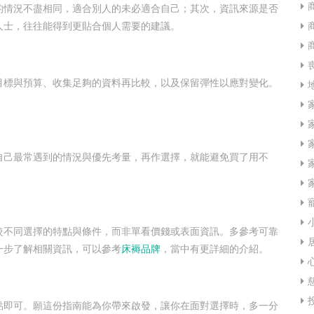
的情況不盡相同，適合別人的未必適合自己；其次，資訊來源是否
人士，往往能得到更貼合個人需要的建議。
目標與預算、收集足夠的資料再比較，以及保留彈性以應對變化。
自己最常遇到的情況與優先考量，再作選擇，就能避免買了用不
。
較不同選擇的特點與條件，而非單看價錢或表面資訊。多參考可靠
一步了解相關資訊，可以參考
床褥品牌
，當中有更詳細的介紹。
點即可。願這份指南能為你帶來啟發，讓你在面對選擇時，多一分