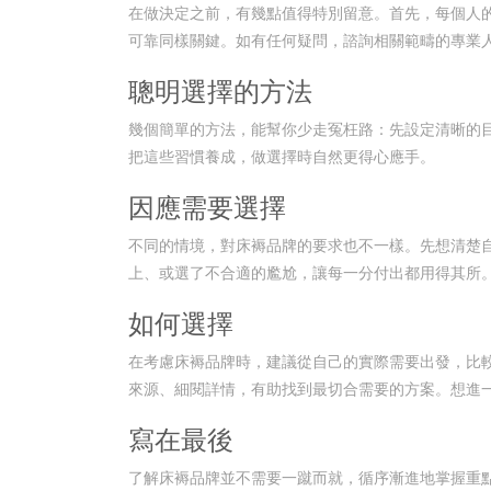
在做決定之前，有幾點值得特別留意。首先，每個人
可靠同樣關鍵。如有任何疑問，諮詢相關範疇的專業
聰明選擇的方法
幾個簡單的方法，能幫你少走冤枉路：先設定清晰的
把這些習慣養成，做選擇時自然更得心應手。
因應需要選擇
不同的情境，對床褥品牌的要求也不一樣。先想清楚
上、或選了不合適的尷尬，讓每一分付出都用得其所
如何選擇
在考慮床褥品牌時，建議從自己的實際需要出發，比
來源、細閱詳情，有助找到最切合需要的方案。想進
寫在最後
了解床褥品牌並不需要一蹴而就，循序漸進地掌握重