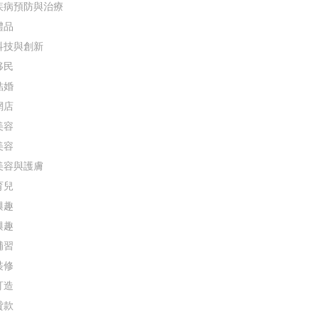
疾病預防與治療
禮品
科技與創新
移民
結婚
網店
美容
美容
美容與護膚
育兒
興趣
興趣
補習
裝修
訂造
貸款