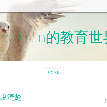
upersun的教育
SKIP
HOME
TO
CONTENT
說清楚
Sear
for: