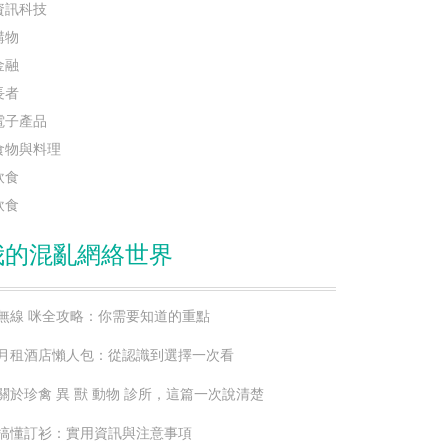
資訊科技
購物
金融
長者
電子產品
食物與料理
飲食
飲食
我的混亂網絡世界
無線 咪全攻略：你需要知道的重點
月租酒店懶人包：從認識到選擇一次看
關於珍禽 異 獸 動物 診所，這篇一次說清楚
搞懂訂衫：實用資訊與注意事項