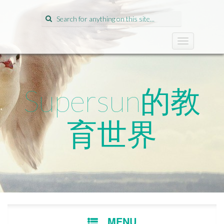
Search
for:
T
o
g
g
l
Supersun的教
e
n
a
育世界
v
i
g
a
t
i
o
n
SKIP
MENU