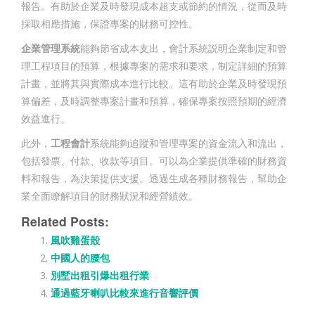
報告。有助於企業及時發現成本超支或節約的情況，從而及時
採取相應措施，保證專案的財務可控性。
企業管理系統
能夠節省成本支出，會計系統説明企業制定和管
理工程項目的預算，根據專案的需求和要求，制定詳細的預算
計畫，並將其與實際成本進行比較。這有助於企業及時發現預
算偏差，及時調整專案計畫和預算，確保專案按照預期的經濟
效益進行。
此外，
工程會計
系統能夠追蹤和管理專案的資金流入和流出，
包括發票、付款、收款等項目。可以為企業提供準確的財務資
料和報告，為決策提供支援。透過生成各種財務報告，幫助企
業全面瞭解項目的財務狀況和經營績效。
Related Posts:
風吹雞蛋殼
中國人的腰包
別墅出租引爆出租行業
通過藍牙喇叭比較來進行音響評價