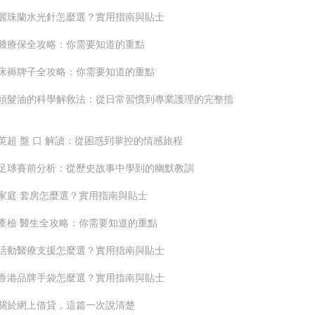
麗珠蘭水光針怎麼選？實用指南與貼士
醫療保全攻略：你需要知道的重點
床褥牌子全攻略：你需要知道的重點
頭髮油的科學解救法：從日常習慣到專業護理的完整指
英超 盤 口 解讀：從困惑到掌控的情感旅程
足球賽前分析：從歷史故事中學到的幽默教訓
家庭 套房怎麼選？實用指南與貼士
產檢 醫生全攻略：你需要知道的重點
活動醫療支援怎麼選？實用指南與貼士
香港品牌手袋怎麼選？實用指南與貼士
關於網上借貸，這篇一次說清楚