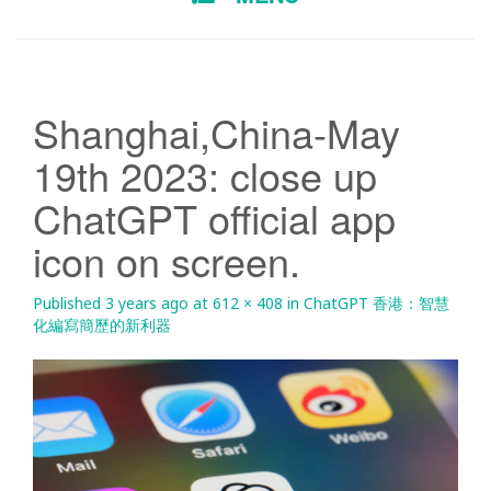
TO
CONTENT
Shanghai,China-May
19th 2023: close up
ChatGPT official app
icon on screen.
Published
3 years ago
at
612 × 408
in
ChatGPT 香港：智慧
化編寫簡歷的新利器