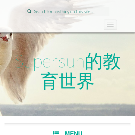
Search
for:
T
o
g
g
l
Supersun的教
e
n
a
育世界
v
i
g
a
t
i
o
n
SKIP
MENU