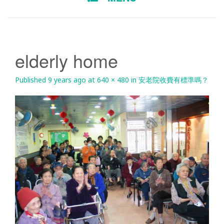
TO
CONTENT
elderly home
Published
9 years ago
at
640 × 480
in
安老院收費有標準嗎？