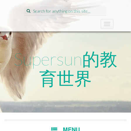
Search
for:
T
o
g
g
l
Supersun的教
e
n
a
育世界
v
i
g
a
t
i
o
n
SKIP
MENU